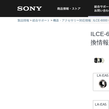
総合サポー
商品情報・ストア
製品情報
総合サポート
機器・アクセサリー対応情報 : ILCE-6000
問い
ILCE-
換情報
LA-EA5
LA-EA5