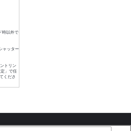
ド時以外で
シャッター
ピントリン
設定」で任
てくださ