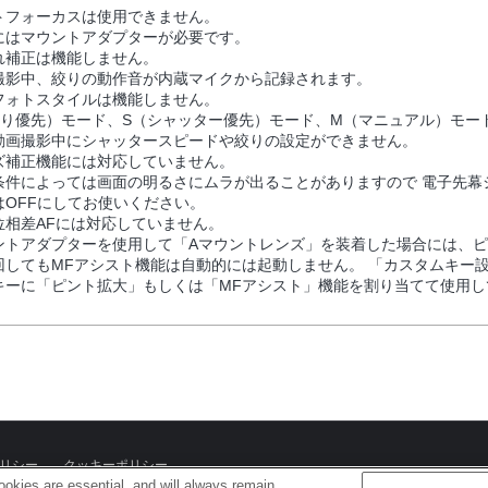
トフォーカスは使用できません。
にはマウントアダプターが必要です。
れ補正は機能しません。
撮影中、絞りの動作音が内蔵マイクから記録されます。
フォトスタイルは機能しません。
絞り優先）モード、S（シャッター優先）モード、M（マニュアル）モー
動画撮影中にシャッタースピードや絞りの設定ができません。
ズ補正機能には対応していません。
条件によっては画面の明るさにムラが出ることがありますので 電子先幕
はOFFにしてお使いください。
位相差AFには対応していません。
ントアダプターを使用して「Aマウントレンズ」を装着した場合には、
回してもMFアシスト機能は自動的には起動しません。 「カスタムキー
キーに「ピント拡大」もしくは「MFアシスト」機能を割り当てて使用し
リシー
クッキーポリシー
okies are essential, and will always remain