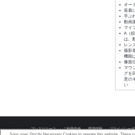
オー
装着
手ぶ
動画
マイ
A（
は、
レン
撮影
機能
像面
マウ
グを
意の
い
プレスリリース
ご利用条件
環境情報
プライバシーポ
Sony uses Strictly Necessary Cookies to operate this website. These co