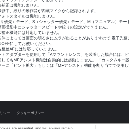
れ補正は機能しません。
撮影中、絞りの動作音が内蔵マイクから記録されます。
フォトスタイルは機能しません。
絞り優先）モード、S（シャッター優先）モード、M（マニュアル）モー
動画撮影中にシャッタースピードや絞りの設定ができません。
ズ補正機能には対応していません。
条件によっては画面の明るさにムラが出ることがありますので 電子先幕
はOFFにしてお使いください。
位相差AFには対応していません。
ントアダプターを使用して「Aマウントレンズ」を装着した場合には、
回してもMFアシスト機能は自動的には起動しません。 「カスタムキー
キーに「ピント拡大」もしくは「MFアシスト」機能を割り当てて使用し
リシー
クッキーポリシー
okies are essential, and will always remain