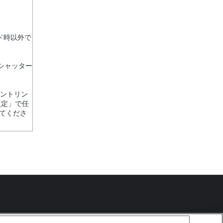
ド時以外で
シャッター
ピントリン
設定」で任
てくださ