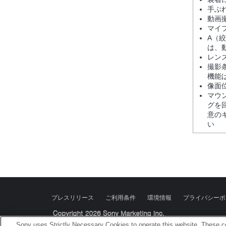
手ぶ
動画
マイ
A（
は、
レン
撮影
機能
像面
マウ
グを
意の
い
プレスリリース
ご利用条件
環境情報
プライバシーポ
Sony Corporation, Sony Marketing Inc.
Sony uses Strictly Necessary Cookies to operate this website. These co