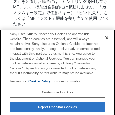
ズ」を装着した場合には、ピントリングを回しても
MFアシスト機能は自動的には起動しません。 「カ
スタムキー設定」で任意のキーに「ピント拡大」も
しくは「MFアシスト」機能を割り当てて使用してく
ださい
Sony uses Strictly Necessary Cookies to operate this
website. These cookies are essential, and will always
remain active. Sony also uses Optional Cookies to improve
site functionality, analyze usage, deliver advertisements and
interact with third parties. By using this site, you agree to
the placement of Optional Cookies. You can manage your
プレスリリース
cookie preferences at any time by clicking
"Customize
Cookies."
Depending on your selected cookie preferences,
ご利用条件
the full functionality of this website may not be available.
環境情報
Review our
Cookie Policy
for more information.
プライバシーポリシー
Customize Cookies
クッキーポリシー
Reject Optional Cookies