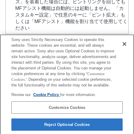
ズ」を装着した場合には、ピントリングを回しても
MFアシスト機能は自動的には起動しません。 「カ
スタムキー設定」で任意のキーに「ピント拡大」も
しくは「MFアシスト」機能を割り当てて使用してく
ださい
Sony uses Strictly Necessary Cookies to operate this
website. These cookies are essential, and will always
remain active. Sony also uses Optional Cookies to improve
site functionality, analyze usage, deliver advertisements and
interact with third parties. By using this site, you agree to
the placement of Optional Cookies. You can manage your
プレスリリース
cookie preferences at any time by clicking
"Customize
Cookies."
Depending on your selected cookie preferences,
ご利用条件
the full functionality of this website may not be available.
環境情報
Review our
Cookie Policy
for more information.
プライバシーポリシー
Customize Cookies
クッキーポリシー
Reject Optional Cookies