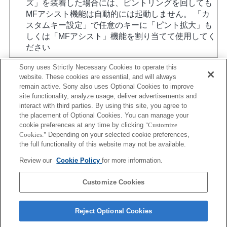
ズ」を装着した場合には、ピントリングを回しても
MFアシスト機能は自動的には起動しません。 「カ
スタムキー設定」で任意のキーに「ピント拡大」も
しくは「MFアシスト」機能を割り当てて使用してく
ださい
Sony uses Strictly Necessary Cookies to operate this
website. These cookies are essential, and will always
remain active. Sony also uses Optional Cookies to improve
site functionality, analyze usage, deliver advertisements and
interact with third parties. By using this site, you agree to
the placement of Optional Cookies. You can manage your
プレスリリース
cookie preferences at any time by clicking
"Customize
Cookies."
Depending on your selected cookie preferences,
ご利用条件
the full functionality of this website may not be available.
環境情報
Review our
Cookie Policy
for more information.
プライバシーポリシー
Customize Cookies
クッキーポリシー
Reject Optional Cookies