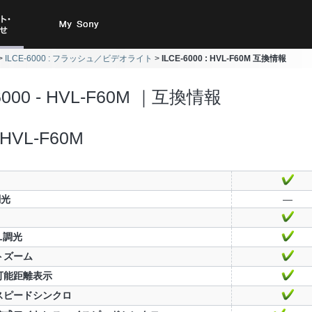
ト・お
My Sony
ILCE-6000 : フラッシュ／ビデオライト
ILCE-6000 : HVL-F60M 互換情報
合わせ
6000 - HVL-F60M ｜互換情報
HVL-F60M
調光
—
TL調光
トズーム
可能距離表示
スピードシンクロ