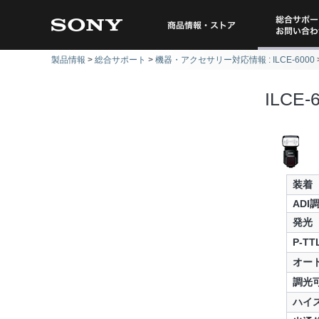
総合サポー
商品情報・ストア
製品情報
総合サポート
機器・アクセサリー対応情報 : ILCE-6000
問い
ILCE-
装着
ADI
発光
P-T
オー
調光
ハイ