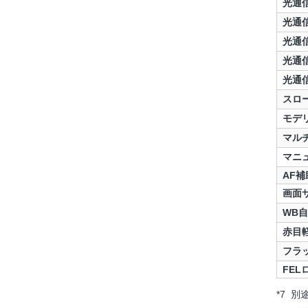
光通
光通
光通
光通
光通
スロ
モデ
マル
マニ
AF補
画面
WB
赤目
フラ
FEL
*7 