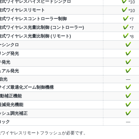
信式ワイヤレスハイスピードシンクロ
*10
信式ワイヤレスリモート
*10
信式ワイヤレスコントローラー制御
*7
信式ワイヤレス光量比制御 (コントローラー)
*7
信式ワイヤレス光量比制御 (リモート)
*8
ーシンクロ
リング発光
チ発光
ュアル発光
助光
—
サイズ最適化ズーム制御機構
自動補正機能
軽減発光機能
ッシュ調光補正
ロック
—
別途ワイヤレスリモートフラッシュが必要です。