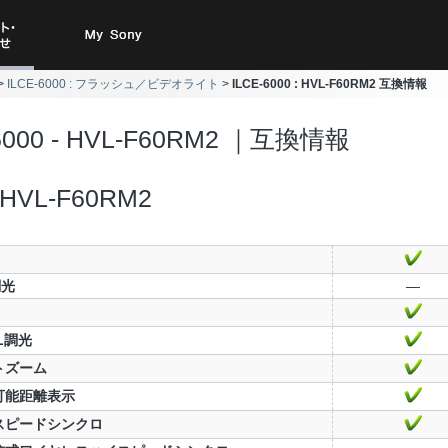
ト・お
My Sony
ILCE-6000 : フラッシュ／ビデオライト
ILCE-6000 : HVL-F60RM2 互換情報
合わせ
-6000 - HVL-F60RM2 ｜互換情報
HVL-F60RM2
調光
—
TL調光
トズーム
可能距離表示
スピードシンクロ