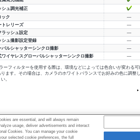
ッシュ調光補正
ロック
—
ートレリーズ
—
フラッシュ設定
—
ッシュ撮影設定登録
—
ーバルシャッターシンクロ撮影
—
式ワイヤレスグローバルシャッターシンクロ撮影
—
 カラーフィルターを使⽤する際は、環境などによっては⾊合いが変わる可
あります。その場合は、カメラのホワイトバランスでお好みの⾊に調整
さい。
okies are essential, and will always remain
analyze usage, deliver advertisements and interact
ptional Cookies. You can manage your cookie
リシー
クッキーポリシー
ur selected cookie preferences, the full