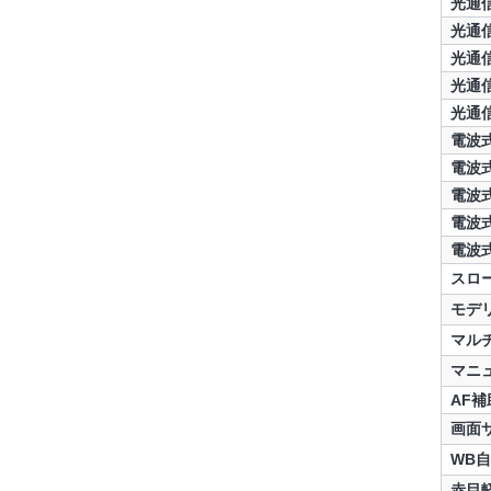
光通
光通
光通
光通
光通
電波
電波
電波
電波
電波
スロ
モデ
マル
マニ
AF補
画面
WB
赤目