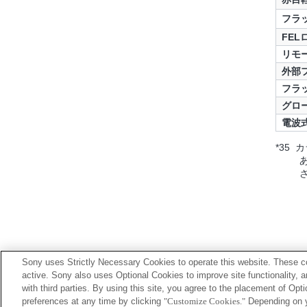
フラ
FEL
リモ
外部
フラ
グロ
電波
*35
Sony uses Strictly Necessary Cookies to operate this website. These co
active. Sony also uses Optional Cookies to improve site functionality, 
with third parties. By using this site, you agree to the placement of O
プレスリリース
ご利用条件
環境情報
プライバシーポ
preferences at any time by clicking
"Customize Cookies."
Depending on yo