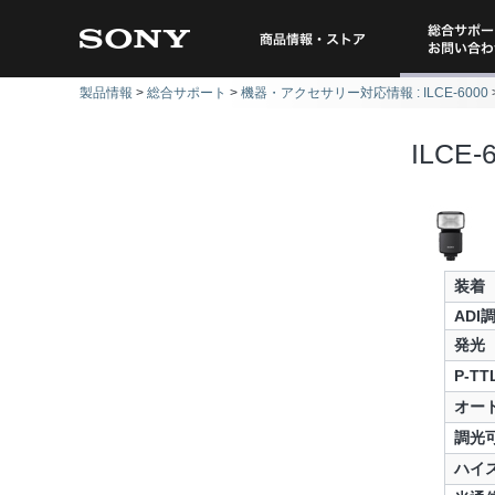
総合サポー
商品情報・ストア
製品情報
総合サポート
機器・アクセサリー対応情報 : ILCE-6000
問い
ILCE
装着
ADI
発光
P-T
オー
調光
ハイ