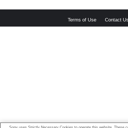
Terms of Use
Contact U
Sony uses Strictly Necessary Cookies to operate this website. These co