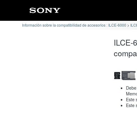
Información sobre la compatibilidad de accesorios : ILCE-6000
ILC
ILCE-
compat
Debe 
Memor
Este 
Este 