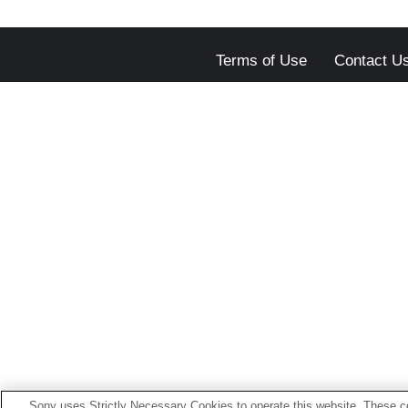
Terms of Use
Contact U
Sony uses Strictly Necessary Cookies to operate this website. These co