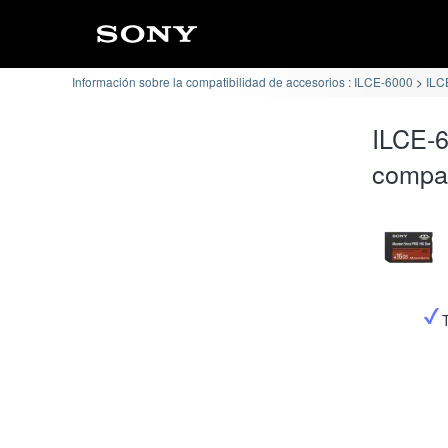
Información sobre la compatibilidad de accesorios : ILCE-6000
ILC
ILCE-
compat