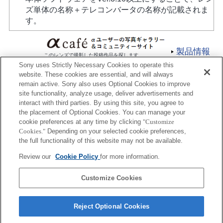
ズ単体の名称＋テレコンバータの名称が記載されま
す。
製品情報
このレンズで撮影した投稿作品を探します
Sony uses Strictly Necessary Cookies to operate this
website. These cookies are essential, and will always
remain active. Sony also uses Optional Cookies to improve
site functionality, analyze usage, deliver advertisements and
interact with third parties. By using this site, you agree to
the placement of Optional Cookies. You can manage your
プレスリリース
cookie preferences at any time by clicking
"Customize
Cookies."
Depending on your selected cookie preferences,
ご利用条件
the full functionality of this website may not be available.
環境情報
Review our
Cookie Policy
for more information.
プライバシーポリシー
Customize Cookies
クッキーポリシー
Reject Optional Cookies