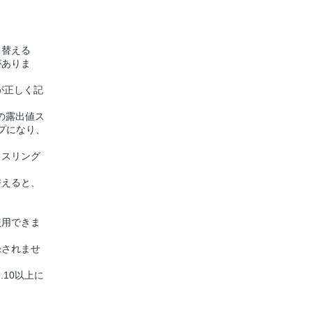
り替える
がありま
が正しく記
の露出値ス
ップになり、
リスリング
替えると、
。
使用できま
録されませ
.10以上に