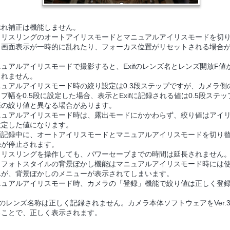
ぶれ補正は機能しません。
イリスリングのオートアイリスモードとマニュアルアイリスモードを切
、画面表示が一時的に乱れたり、フォーカス位置がリセットされる場合
。
ニュアルアイリスモードで撮影すると、Exifのレンズ名とレンズ開放F値
されません。
ニュアルアイリスモード時の絞り設定は0.3段ステップですが、カメラ側
プ幅を0.5段に設定した場合、表示とExifに記録される値は0.5段ステ
際の絞り値と異なる場合があります。
ニュアルアイリスモード時は、露出モードにかかわらず、絞り値はアイ
設定した値になります。
画記録中に、オートアイリスモードとマニュアルアイリスモードを切り
録が停止されます。
イリスリングを操作しても、パワーセーブまでの時間は延長されません
イフォトスタイルの背景ぼかし機能はマニュアルアイリスモード時には
んが、背景ぼかしのメニューが表示されてしまいます。
ニュアルアイリスモード時、カメラの「登録」機能で絞り値は正しく登
。
ifのレンズ名称は正しく記録されません。カメラ本体ソフトウェアをVer.3
ることで、正しく表示されます。