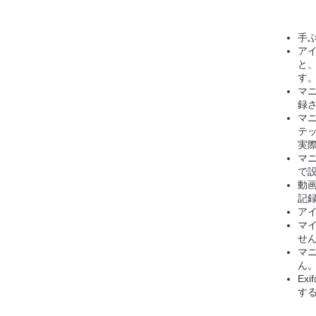
手
ア
と
す
マ
録
マ
テッ
実
マ
で
動
記
ア
マ
せ
マ
ん
Ex
す