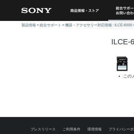
総合サポー
商品情報・ストア
製品情報
総合サポート
機器・アクセサリー対応情報 : ILCE-6000
問い
ILCE-
この
プレスリリース
ご利用条件
環境情報
プライバシーポ