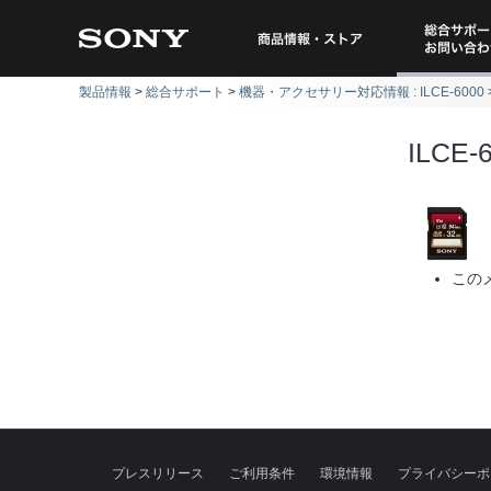
総合サポー
商品情報・ストア
製品情報
総合サポート
機器・アクセサリー対応情報 : ILCE-6000
問い
ILCE-
この
プレスリリース
ご利用条件
環境情報
プライバシーポ