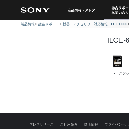
総合サポー
商品情報・ストア
製品情報
総合サポート
機器・アクセサリー対応情報 : ILCE-6000
問い
ILCE-
この
プレスリリース
ご利用条件
環境情報
プライバシーポ