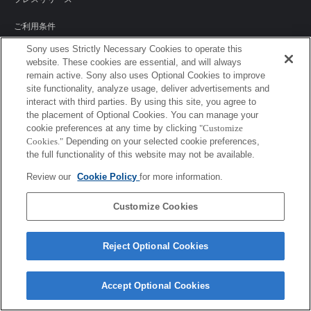
ご利用条件
Sony uses Strictly Necessary Cookies to operate this
環境情報
website. These cookies are essential, and will always
remain active. Sony also uses Optional Cookies to improve
プライバシーポリシー
site functionality, analyze usage, deliver advertisements and
interact with third parties. By using this site, you agree to
クッキーポリシー
the placement of Optional Cookies. You can manage your
cookie preferences at any time by clicking
"Customize
Cookies."
Depending on your selected cookie preferences,
the full functionality of this website may not be available.
Sony Corporation, Sony Marketing Inc.
Review our
Cookie Policy
for more information.
Customize Cookies
Reject Optional Cookies
Accept Optional Cookies