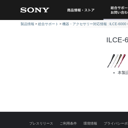
総合サポー
商品情報・ストア
製品情報
総合サポート
機器・アクセサリー対応情報 : ILCE-6000
問い
ILCE
本製
プレスリリース
ご利用条件
環境情報
プライバシーポ