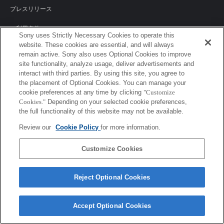
プレスリリース
ご利用条件
Sony uses Strictly Necessary Cookies to operate this
website. These cookies are essential, and will always
環境情報
remain active. Sony also uses Optional Cookies to improve
site functionality, analyze usage, deliver advertisements and
プライバシーポリシー
interact with third parties. By using this site, you agree to
the placement of Optional Cookies. You can manage your
クッキーポリシー
cookie preferences at any time by clicking
"Customize
Cookies."
Depending on your selected cookie preferences,
the full functionality of this website may not be available.
Sony Corporation, Sony Marketing Inc.
Review our
Cookie Policy
for more information.
Customize Cookies
Reject Optional Cookies
Accept Optional Cookies