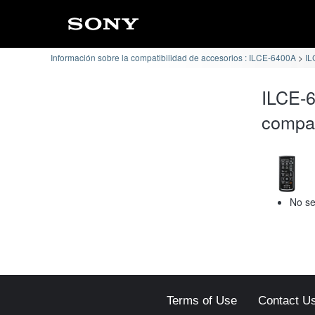
Información sobre la compatibilidad de accesorios : ILCE-6400A
IL
ILCE-
compat
No se
Terms of Use
Contact U