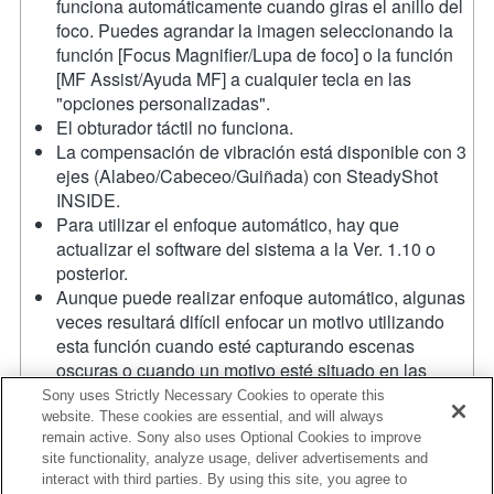
funciona automáticamente cuando giras el anillo del
foco. Puedes agrandar la imagen seleccionando la
función [Focus Magnifier/Lupa de foco] o la función
[MF Assist/Ayuda MF] a cualquier tecla en las
"opciones personalizadas".
El obturador táctil no funciona.
La compensación de vibración está disponible con 3
ejes (Alabeo/Cabeceo/Guiñada) con SteadyShot
INSIDE.
Para utilizar el enfoque automático, hay que
actualizar el software del sistema a la Ver. 1.10 o
posterior.
Aunque puede realizar enfoque automático, algunas
veces resultará difícil enfocar un motivo utilizando
esta función cuando esté capturando escenas
oscuras o cuando un motivo esté situado en las
esquinas de la pantalla o esté desenfocado
Sony uses Strictly Necessary Cookies to operate this
considerablemente.
website. These cookies are essential, and will always
remain active. Sony also uses Optional Cookies to improve
Cuando haga disparo continuo en modo Hi+, Hi, o
site functionality, analyze usage, deliver advertisements and
Mid estando el modo de enfoque ajustado a AF-C, el
interact with third parties. By using this site, you agree to
enfoque no seguirá al motivo. Para habilitar el