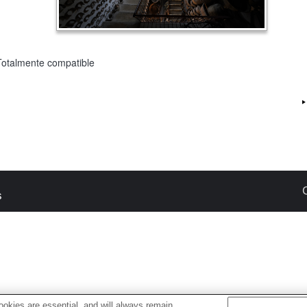
Totalmente compatible
s
okies are essential, and will always remain