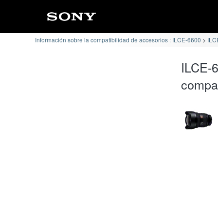
Información sobre la compatibilidad de accesorios : ILCE-6600
ILC
ILCE-
compat