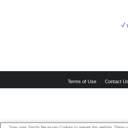
Terms of Use
Contact U
Sony uses Strictly Necessary Cookies to operate this website. These co