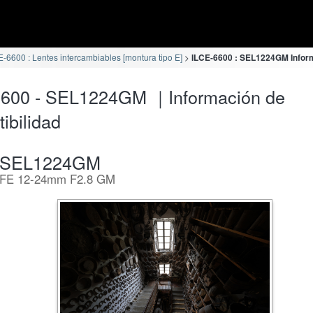
E-6600 : Lentes intercambiables [montura tipo E]
ILCE-6600 : SEL1224GM Inform
6600 - SEL1224GM ｜Información de
ibilidad
SEL1224GM
FE 12-24mm F2.8 GM