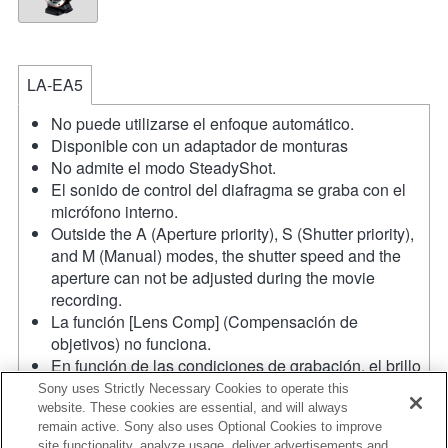
LA-EA5
No puede utilizarse el enfoque automático.
Disponible con un adaptador de monturas
No admite el modo SteadyShot.
El sonido de control del diafragma se graba con el
micrófono interno.
Outside the A (Aperture priority), S (Shutter priority),
and M (Manual) modes, the shutter speed and the
aperture can not be adjusted during the movie
recording.
La función [Lens Comp] (Compensación de
objetivos) no funciona.
En función de las condiciones de grabación, el brillo
de la imagen puede no ser uniforme. Cambia la
Sony uses Strictly Necessary Cookies to operate this
función [Front Curtain Shutter/Obturador de cortinilla
website. These cookies are essential, and will always
remain active. Sony also uses Optional Cookies to improve
frontal] a [Off/Apagado].
site functionality, analyze usage, deliver advertisements and