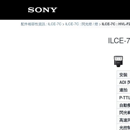
配件相容性資訊 : ILCE-7C
ILCE-7C : 閃光燈 / 燈
ILCE-7C : HV
ILCE
安裝
ADI
連拍
P-T
自動
閃光
高速同
光控制