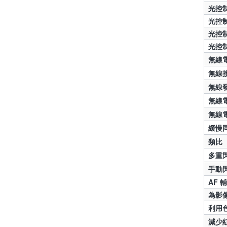
光控
光控
光控
光控
無線電
無線
無線
無線
無線
緩慢
類比
多重
手動
AF 
為影
利用
減少