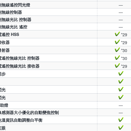
制無線遙控閃光燈
—
制無線控制器
—
制無線光比 控制器
—
制無線光比 遙控
—
遙控 HSS
*29
接收器
*29
發射器
*30
電遙控無線光比 控制器
*30
電遙控無線光比 接收器
*29
同步
閃光
閃光
輔助燈
—
像感測器大小優化的自動變焦控制
—
色溫資訊自動調整白平衡
紅眼