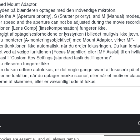
ed Mount Adaptor.
slyden på blænderen optages med den indvendige mikrofon.
de the A (Aperture priority), S (Shutter priority), and M (Manual) modes
er speed and the aperture can not be adjusted during the movie recordi
ionen [Lens Comp] (linsekompensation) fungerer ikke.
gigt af optagelsesforholdene er lysstyrken i billedet muligvis ikke jævn.
du monterer [A-monteringsobjektivet] med Mount Adaptor, virker MF-
tentfunktionen ikke automatisk, når du drejer fokusringen. Du kan forstø
et ved at vælge funktionen [Focus Magnifier] eller [MF Assist] til en hvi
tast i "Custom Key Settings (standard tastindstillingerne)".
-udløseren fungerer ikke.
m du kan udføre autofokus, er det nogle gange svært at fokusere på et
denne funktion, når du optager mørke scener, eller når et motiv er place
erne af skærmen, eller er væsentligt ude af fokus.
s
okies are essential, and will always remain