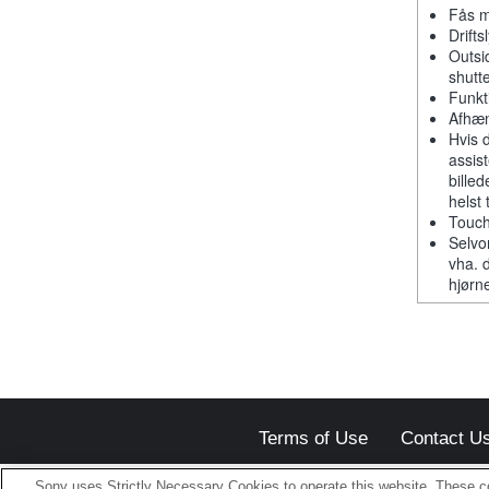
Fås m
Drift
Outsi
shutt
Funkt
Afhæn
Hvis 
assis
billed
helst 
Touch
Selvo
vha. 
hjørn
Terms of Use
Contact U
Sony uses Strictly Necessary Cookies to operate this website. These co