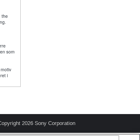
, the
ng.
rre
lken som
 motiv
ret i
Copyright 2026 Sony Corporation