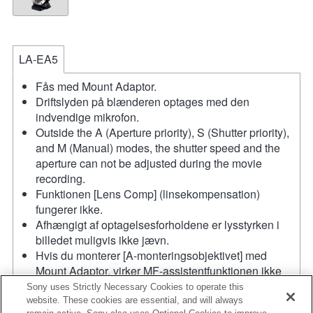
LA-EA5
Fås med Mount Adaptor.
Driftslyden på blænderen optages med den
indvendige mikrofon.
Outside the A (Aperture priority), S (Shutter priority),
and M (Manual) modes, the shutter speed and the
aperture can not be adjusted during the movie
recording.
Funktionen [Lens Comp] (linsekompensation)
fungerer ikke.
Afhængigt af optagelsesforholdene er lysstyrken i
billedet muligvis ikke jævn.
Hvis du monterer [A-monteringsobjektivet] med
Mount Adaptor, virker MF-assistentfunktionen ikke
automatisk, når du drejer fokusringen. Du kan
Sony uses Strictly Necessary Cookies to operate this
forstørre billedet ved at vælge funktionen [Focus
website. These cookies are essential, and will always