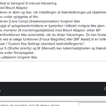
tivet er beregnet til manuel fokusering
ed Mount Adaptor.
eren er åben og fast, når indstillingen af blændeåbningen på objektivet 
on under optagelse af film.
ionen [Lens Comp] (linsekompensation) fungerer ikke.
gigt af optagelsesforholdene er lysstyrken i billedet muligvis ikke jævn.
du monterer [A-monteringsobjektivet] med Mount Adaptor, virker MF-
tentfunktionen ikke automatisk, når du drejer fokusringen. Du kan forstø
et ved at vælge funktionen [Focus Magnifier] eller [MF Assist] til en hvi
tast i "Custom Key Settings (standard tastindstillingerne)".
us S (Shutter priority) og M (Manuelt) kan lukkerhastigheden og blæn
res under filmoptagelse.
-udløseren fungerer ikke.
s
okies are essential, and will always remain