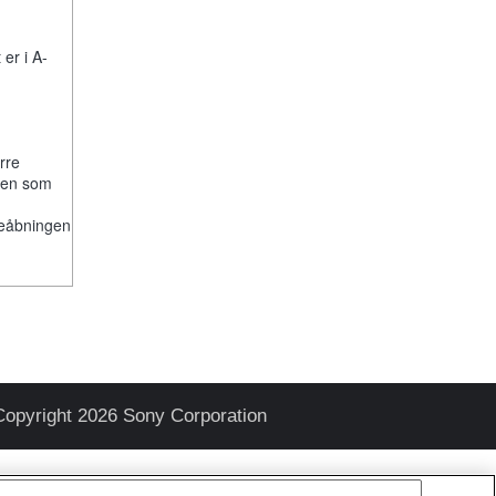
er i A-
rre
lken som
deåbningen
Copyright 2026 Sony Corporation