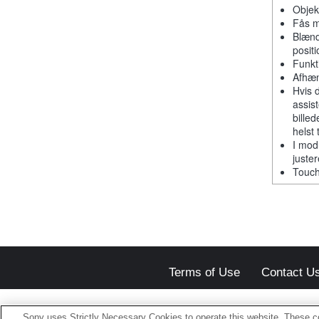
Objek
Fås m
Blænd
positi
Funkt
Afhæn
Hvis 
assis
billed
helst 
I mod
juste
Touch
Terms of Use
Contact U
Sony uses Strictly Necessary Cookies to operate this website. These co