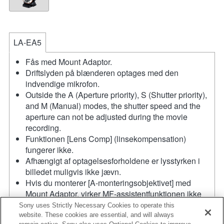
LA-EA5
Fås med Mount Adaptor.
Driftslyden på blænderen optages med den
indvendige mikrofon.
Outside the A (Aperture priority), S (Shutter priority),
and M (Manual) modes, the shutter speed and the
aperture can not be adjusted during the movie
recording.
Funktionen [Lens Comp] (linsekompensation)
fungerer ikke.
Afhængigt af optagelsesforholdene er lysstyrken i
billedet muligvis ikke jævn.
Hvis du monterer [A-monteringsobjektivet] med
Mount Adaptor, virker MF-assistentfunktionen ikke
automatisk, når du drejer fokusringen. Du kan
Sony uses Strictly Necessary Cookies to operate this
forstørre billedet ved at vælge funktionen [Focus
website. These cookies are essential, and will always