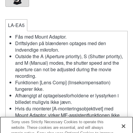
LA-EA5
Fås med Mount Adaptor.
Driftslyden på blænderen optages med den
indvendige mikrofon.
Outside the A (Aperture priority), S (Shutter priority),
and M (Manual) modes, the shutter speed and the
aperture can not be adjusted during the movie
recording.
Funktionen [Lens Comp] (linsekompensation)
fungerer ikke.
Afhængigt af optagelsesforholdene er lysstyrken i
billedet muligvis ikke jævn.
Hvis du monterer [A-monteringsobjektivet] med
Mount Adaptor, virker MF-assistentfunktionen ikke
automatisk, når du drejer fokusringen. Du kan
Sony uses Strictly Necessary Cookies to operate this
forstørre billedet ved at vælge funktionen [Focus
website. These cookies are essential, and will always