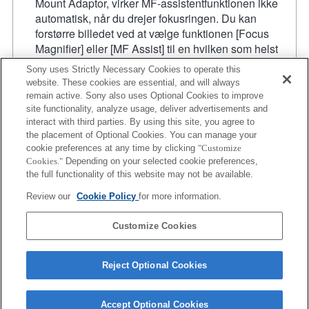
Mount Adaptor, virker MF-assistentfunktionen ikke
automatisk, når du drejer fokusringen. Du kan
forstørre billedet ved at vælge funktionen [Focus
Magnifier] eller [MF Assist] til en hvilken som helst
tast i "Custom Key Settings (standard
Sony uses Strictly Necessary Cookies to operate this
tastindstillingerne)".
website. These cookies are essential, and will always
Touch-udløseren fungerer ikke.
remain active. Sony also uses Optional Cookies to improve
Rystekompenseringen bliver 3-akset
site functionality, analyze usage, deliver advertisements and
(tvær-/høj-/længdeakse) med SteadyShot INSIDE.
interact with third parties. By using this site, you agree to
the placement of Optional Cookies. You can manage your
Selvom du kan udføre autofokus, er det nogle gange
cookie preferences at any time by clicking
"Customize
svært at fokusere på et motiv vha. denne funktion, når
Cookies."
Depending on your selected cookie preferences,
du optager mørke scener, eller når et motiv er
the full functionality of this website may not be available.
placeret i hjørnerne af skærmen, eller er væsentligt
Review our
Cookie Policy
for more information.
ude af fokus.
Produkt
Customize Cookies
Reject Optional Cookies
Accept Optional Cookies
Terms of Use
Contact Us