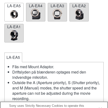
LA-EA5
LA-EA4
LA-EA3
LA-EA2
LA-EA1
LA-EA5
Fås med Mount Adaptor.
Driftslyden på blænderen optages med den
indvendige mikrofon.
Outside the A (Aperture priority), S (Shutter priority),
and M (Manual) modes, the shutter speed and the
aperture can not be adjusted during the movie
recording.
Funktionen [Lens Comp] (linsekompensation)
Sony uses Strictly Necessary Cookies to operate this