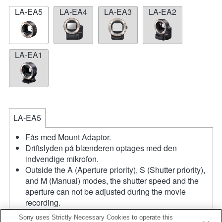
LA-EA5
LA-EA4
LA-EA3
LA-EA2
LA-EA1
LA-EA5
Fås med Mount Adaptor.
Driftslyden på blænderen optages med den
indvendige mikrofon.
Outside the A (Aperture priority), S (Shutter priority),
and M (Manual) modes, the shutter speed and the
aperture can not be adjusted during the movie
recording.
Synsvinklen bliver smallere ned mod APS-C-
Sony uses Strictly Necessary Cookies to operate this