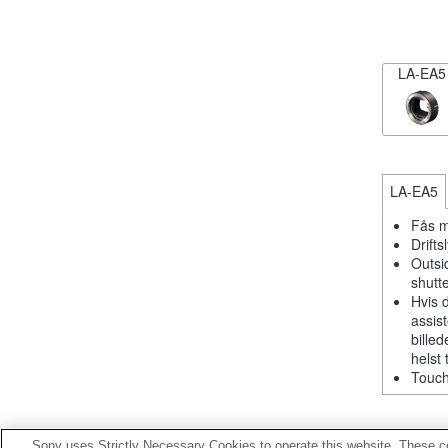
LA-EA5
LA-EA5
Fås m
Drift
Outsi
shutt
Hvis 
assis
billed
helst 
Touch
Sony uses Strictly Necessary Cookies to operate this website. These co