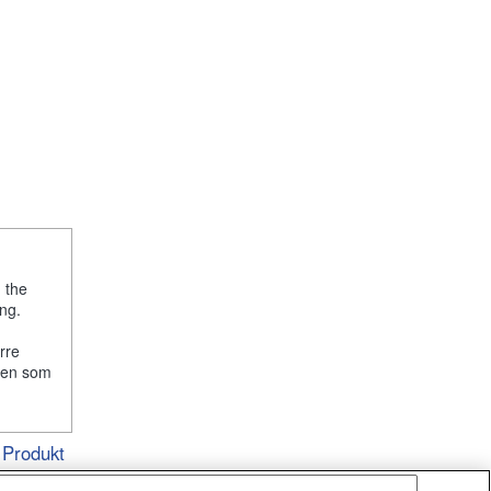
, the
ng.
rre
lken som
Produkt