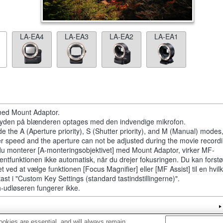
LA-EA4
LA-EA3
LA-EA2
LA-EA1
ed Mount Adaptor.
slyden på blænderen optages med den indvendige mikrofon.
de the A (Aperture priority), S (Shutter priority), and M (Manual) modes
er speed and the aperture can not be adjusted during the movie recordi
du monterer [A-monteringsobjektivet] med Mount Adaptor, virker MF-
tentfunktionen ikke automatisk, når du drejer fokusringen. Du kan forstø
et ved at vælge funktionen [Focus Magnifier] eller [MF Assist] til en hvi
tast i "Custom Key Settings (standard tastindstillingerne)".
-udløseren fungerer ikke.
okies are essential, and will always remain