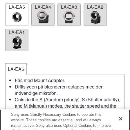
LA-EA5
LA-EA4
LA-EA3
LA-EA2
LA-EA1
LA-EA5
Fås med Mount Adaptor.
Driftslyden på blænderen optages med den
indvendige mikrofon.
Outside the A (Aperture priority), S (Shutter priority),
and M (Manual) modes, the shutter speed and the
aperture can not be adjusted during the movie
Sony uses Strictly Necessary Cookies to operate this
recording.
website. These cookies are essential, and will always
Hvis du monterer [A-monteringsobjektivet] med
remain active. Sony also uses Optional Cookies to improve