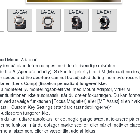
LA-EA4
LA-EA3
LA-EA2
LA-EA1
ed Mount Adaptor.
slyden på blænderen optages med den indvendige mikrofon.
de the A (Aperture priority), S (Shutter priority), and M (Manual) modes
er speed and the aperture can not be adjusted during the movie recordi
ionen [Lens Comp] (linsekompensation) fungerer ikke.
du monterer [A-monteringsobjektivet] med Mount Adaptor, virker MF-
tentfunktionen ikke automatisk, når du drejer fokusringen. Du kan forstø
et ved at vælge funktionen [Focus Magnifier] eller [MF Assist] til en hvi
tast i "Custom Key Settings (standard tastindstillingerne)".
-udløseren fungerer ikke.
m du kan udføre autofokus, er det nogle gange svært at fokusere på et
denne funktion, når du optager mørke scener, eller når et motiv er place
erne af skærmen, eller er væsentligt ude af fokus.