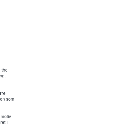
, the
ng.
rre
lken som
 motiv
ret i