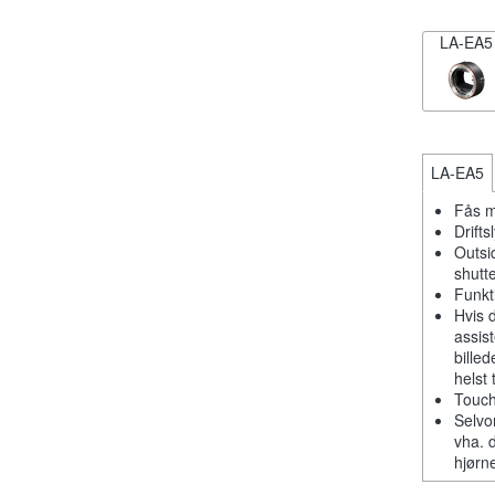
LA-EA5
LA-EA5
Fås m
Drift
Outsi
shutt
Funkt
Hvis 
assis
billed
helst 
Touch
Selvo
vha. 
hjørn