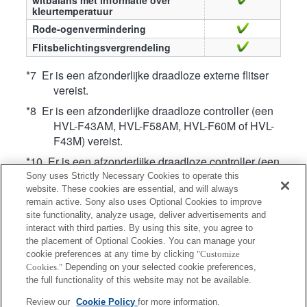
kleurtemperatuur
Rode-ogenvermindering
Flitsbelichtingsvergrendeling
*7 Er is een afzonderlijke draadloze externe flitser
vereist.
*8 Er is een afzonderlijke draadloze controller (een
HVL-F43AM, HVL-F58AM, HVL-F60M of HVL-
F43M) vereist.
*10 Er is een afzonderlijke draadloze controller (een
HVL-F20AM, HVL-F43AM, HVL-F58AM, HVL-
Sony uses Strictly Necessary Cookies to operate this
F60M, HVL-F20M, HVL-F43M of HVL-F32M)
website. These cookies are essential, and will always
remain active. Sony also uses Optional Cookies to improve
vereist.
site functionality, analyze usage, deliver advertisements and
*38 Schoenadapter ADP-MAA (optioneel) vereist.
interact with third parties. By using this site, you agree to
the placement of Optional Cookies. You can manage your
*49 Kan niet worden gebruikt wanneer de
cookie preferences at any time by clicking
"Customize
elektronische sluiter is ingeschakeld. (Op
Cookies."
Depending on your selected cookie preferences,
camera's die Pixelverschuiving-multi-opname
the full functionality of this website may not be available.
ondersteunen: werkt alleen wanneer de
Review our
Cookie Policy
for more information.