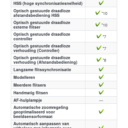
HSS (hoge synchronisatiesnelheid)
Optisch gestuurde draadloze
*10
afstandsbediening HSS
Optisch gestuurde draadloze
*10
externe flitser
Optisch gestuurde draadloze
*7
controller
Optisch gestuurde draadloze
*7
verhouding (Controller)
Optisch gestuurde draadloze
*8
verhouding (Afstandsbediening)
Langzame flitssynchronisatie
Modelleren
Meerdere flitsers
Handmatig flitsen
AF-hulplampje
—
Automatische zoomregeling
geoptimaliseerd voor
beeldsensorformaat
Automatisch aanpassen van
witbalans met informatie over