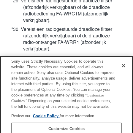
*29 Vereist een radiogestuurde draadloze flitser
(afzonderlijk verkrijgbaar) of de draadloze
radiobediening FA-WRC1M (afzonderlijk
verkrijgbaar).
*30 Vereist een radiogestuurde draadloze flitser
(afzonderlijk verkrijgbaar) of de draadloze
radio-ontvanger FA-WRR1 (afzonderlijk
verkrijgbaar).
*47 Je kunt [Instelling. ext. flitser] alleen gebruiken
Sony uses Strictly Necessary Cookies to operate this
wanneer de flitser rechtstreeks op de camera
website. These cookies are essential, and will always
is bevestigd. Je kunt deze functie niet
remain active. Sony also uses Optional Cookies to improve
gebruiken bij opnamen met een externe flitser
site functionality, analyze usage, deliver advertisements and
die is aangesloten via een kabel.
interact with third parties. By using this site, you agree to
the placement of Optional Cookies. You can manage your
*49 Kan niet worden gebruikt wanneer de
cookie preferences at any time by clicking
"Customize
elektronische sluiter is ingeschakeld. (Op
Cookies."
Depending on your selected cookie preferences,
camera's die Pixelverschuiving-multi-opname
the full functionality of this website may not be available.
ondersteunen: werkt alleen wanneer de
Review our
Cookie Policy
for more information.
elektronische sluiter is ingeschakeld tijdens
Pixelverschuiving-multi-opname.)
Customize Cookies