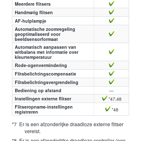
Meerdere flitsers
Handmatig flitsen
AF-hulplampje
Automatische zoomregeling
geoptimaliseerd voor
beeldsensorformaat
Automatisch aanpassen van
witbalans met informatie over
kleurtemperatuur
Rode-ogenvermindering
Flitsbelichtingscompensatie
Flitsbelichtingsvergrendeling
Bediening op afstand
—
Instellingen externe flitser
*47,48
Flitseropname-instellingen
*48
registreren
*7 Er is een afzonderlijke draadloze externe flitser
vereist.
*8 Er is een afzonderlijke draadloze controller (een