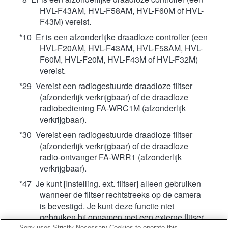
HVL-F43AM, HVL-F58AM, HVL-F60M of HVL-
F43M) vereist.
*10 Er is een afzonderlijke draadloze controller (een
HVL-F20AM, HVL-F43AM, HVL-F58AM, HVL-
F60M, HVL-F20M, HVL-F43M of HVL-F32M)
vereist.
*29 Vereist een radiogestuurde draadloze flitser
(afzonderlijk verkrijgbaar) of de draadloze
radiobediening FA-WRC1M (afzonderlijk
verkrijgbaar).
*30 Vereist een radiogestuurde draadloze flitser
(afzonderlijk verkrijgbaar) of de draadloze
radio-ontvanger FA-WRR1 (afzonderlijk
verkrijgbaar).
*47 Je kunt [Instelling. ext. flitser] alleen gebruiken
wanneer de flitser rechtstreeks op de camera
is bevestigd. Je kunt deze functie niet
gebruiken bij opnamen met een externe flitser
Sony uses Strictly Necessary Cookies to operate this