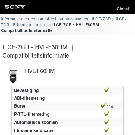
Global
Informatie over compatibiliteit van accessoires : ILCE-7CR
ILCE-
7CR : Flitsers en lampen
ILCE-7CR : HVL-F60RM
Compatibiliteitsinformatie
ILCE-7CR - HVL-F60RM ｜
Compatibiliteitsinformatie
HVL-F60RM
Bevestiging
ADI-flitsmeting
—
Burst
*49
P-TTL-flitsmeting
Automatisch zoomen
Flitsbereikindicatie