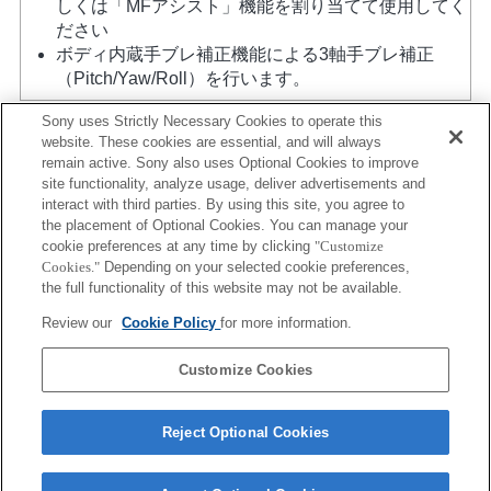
しくは「MFアシスト」機能を割り当てて使用してく
ださい
ボディ内蔵手ブレ補正機能による3軸手ブレ補正
（Pitch/Yaw/Roll）を行います。
Sony uses Strictly Necessary Cookies to operate this
website. These cookies are essential, and will always
remain active. Sony also uses Optional Cookies to improve
site functionality, analyze usage, deliver advertisements and
interact with third parties. By using this site, you agree to
the placement of Optional Cookies. You can manage your
プレスリリース
cookie preferences at any time by clicking
"Customize
Cookies."
Depending on your selected cookie preferences,
ご利用条件
the full functionality of this website may not be available.
環境情報
Review our
Cookie Policy
for more information.
プライバシーポリシー
Customize Cookies
クッキーポリシー
Reject Optional Cookies
Sony Corporation, Sony Marketing Inc.