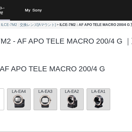
ト・お
My Sony
ILCE-7M2 : 交換レンズ[Aマウント]
ILCE-7M2 : AF APO TELE MACRO 200/4
合わせ
7M2 - AF APO TELE MACRO 200/4 
AF APO TELE MACRO 200/4 G
LA-EA4
LA-EA3
LA-EA2
LA-EA1