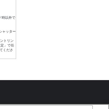
ド時以外で
シャッター
ピントリン
設定」で任
てくださ