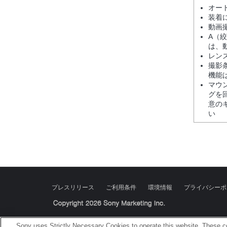
オー
装着
動画
A（
は、
レン
撮影
機能
マウ
グを
意の
い
プレスリリース
ご利用条件
環境情報
プライバシーポ
Sony Corporation, Sony Marketing Inc.
Sony uses Strictly Necessary Cookies to operate this website. These co