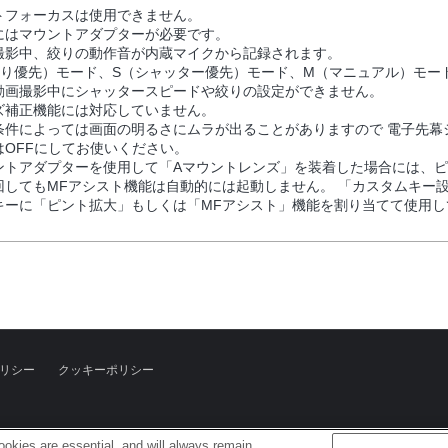
トフォーカスは使用できません。
にはマウントアダプターが必要です。
撮影中、絞りの動作音が内蔵マイクから記録されます。
絞り優先）モード、S（シャッター優先）モード、M（マニュアル）モー
動画撮影中にシャッタースピードや絞りの設定ができません。
ズ補正機能には対応していません。
条件によっては画面の明るさにムラが出ることがありますので 電子先幕
はOFFにしてお使いください。
ントアダプターを使用して「Aマウントレンズ」を装着した場合には、
回してもMFアシスト機能は自動的には起動しません。 「カスタムキー
キーに「ピント拡大」もしくは「MFアシスト」機能を割り当てて使用し
リシー
クッキーポリシー
okies are essential, and will always remain