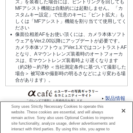
ズ」を装着した場合には、ピントリングを回しても
MFアシスト機能は自動的には起動しません。 「カ
スタムキー設定」で任意のキーに「ピント拡大」も
しくは「MFアシスト」機能を割り当てて使用してく
ださい
像面位相差AFをお使い頂くには、カメラ本体ソフト
ウェアをVer.2.00以降にアップデートが必要です。
カメラ本体ソフトウェアVer.1.XではコントラストAF
となり、Aマウントレンズ装着時のオートフォーカ
スは、Eマウントレンズ装着時より遅くなります
（約2秒～約7秒 ＜当社測定条件に基づいて撮影した
場合＞ 被写体や撮影時の明るさなどにより変わる場
合があります）。
製品情報
このレンズで撮影した投稿作品を探します
Sony uses Strictly Necessary Cookies to operate this
website. These cookies are essential, and will always
remain active. Sony also uses Optional Cookies to improve
site functionality, analyze usage, deliver advertisements and
interact with third parties. By using this site, you agree to