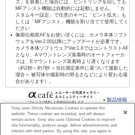
ズ」を装着した場合には、ピントリングを回しても
MFアシスト機能は自動的には起動しません。 「カ
スタムキー設定」で任意のキーに「ピント拡大」も
しくは「MFアシスト」機能を割り当てて使用してく
ださい
像面位相差AFをお使い頂くには、カメラ本体ソフト
ウェアをVer.2.00以降にアップデートが必要です。
カメラ本体ソフトウェアVer.1.XではコントラストAF
となり、Aマウントレンズ装着時のオートフォーカ
スは、Eマウントレンズ装着時より遅くなります
（約2秒～約7秒 ＜当社測定条件に基づいて撮影した
場合＞ 被写体や撮影時の明るさなどにより変わる場
合があります）。
製品情報
このレンズで撮影した投稿作品を探します
Sony uses Strictly Necessary Cookies to operate this
website. These cookies are essential, and will always
remain active. Sony also uses Optional Cookies to improve
site functionality, analyze usage, deliver advertisements and
interact with third parties. By using this site, you agree to