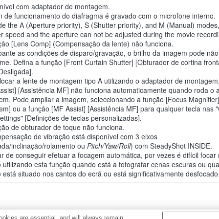
nível com adaptador de montagem.
 de funcionamento do diafragma é gravado com o microfone interno.
de the A (Aperture priority), S (Shutter priority), and M (Manual) modes
er speed and the aperture can not be adjusted during the movie recordi
ção [Lens Comp] (Compensação da lente) não funciona.
ante as condições de disparo/gravação, o brilho da imagem pode não
rme. Defina a função [Front Curtain Shutter] [Obturador de cortina front
[Desligada].
locar a lente de montagem tipo A utilizando o adaptador de montagem
ssist] [Assistência MF] não funciona automaticamente quando roda o 
em. Pode ampliar a imagem, seleccionando a função [Focus Magnifier
em] ou a função [MF Assist] [Assistência MF] para qualquer tecla nas
ettings" [Definições de teclas personalizadas].
ção de obturador de toque não funciona.
pensação de vibração está disponível com 3 eixos
ada/inclinação/rolamento ou
Pitch/Yaw/Roll
) com SteadyShot INSIDE.
r de conseguir efetuar a focagem automática, por vezes é difícil foca
o utilizando esta função quando está a fotografar cenas escuras ou q
o está situado nos cantos do ecrã ou está significativamente desfocado
okies are essential, and will always remain