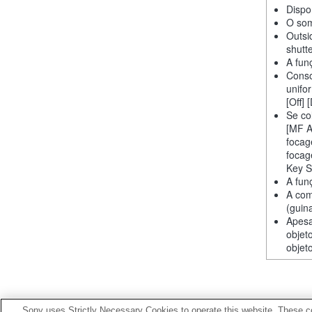
Dispo
O som
Outsi
shutt
A fun
Conso
unifo
[Off] 
Se co
[MF A
focag
focag
Key S
A fun
A com
(guin
Apesa
objet
objet
Sony uses Strictly Necessary Cookies to operate this website. These co