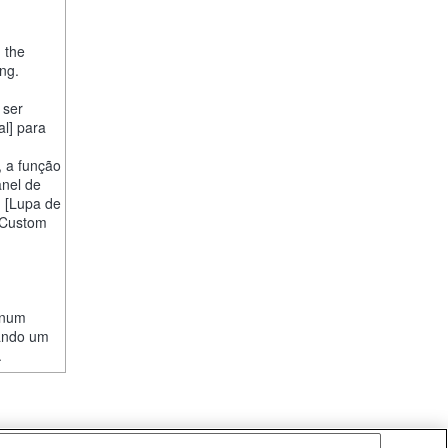
, the
ng.
 ser
al] para
, a função
anel de
] [Lupa de
 "Custom
r num
uando um
.