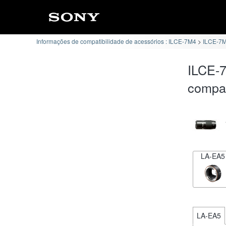
Informações de compatibilidade de acessórios : ILCE-7M4
ILCE-7M
ILCE-7
compat
LA-EA5
LA-EA5