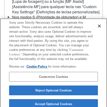
[Lupa de focagem] ou a função [MF Assist]
[Assistência MF] para qualquer tecla nas "Custom
Key Settings" [Definições de teclas personalizadas].
Nos modos S (Prioridade de obturador) e M
(Manual), a velocidade do obturador e a abertura
Sony uses Strictly Necessary Cookies to operate this
podem ser ajustadas durante a gravação de filmes.
website. These cookies are essential, and will always
remain active. Sony also uses Optional Cookies to improve
A função de obturador de toque não funciona.
site functionality, analyze usage, deliver advertisements and
A compensação de vibração está disponível com 3
interact with third parties. By using this site, you agree to
eixos (guinada/inclinação/rolamento ou
the placement of Optional Cookies. You can manage your
Pitch/Yaw/Roll
) com SteadyShot INSIDE.
cookie preferences at any time by clicking
"Customize
Apesar de conseguir efetuar a focagem automática,
Cookies."
Depending on your selected cookie preferences,
por vezes é difícil focar num objeto utilizando esta
the full functionality of this website may not be available.
função quando está a fotografar cenas escuras ou
Review our
Cookie Policy
for more information.
quando um objeto está situado nos cantos do ecrã ou
está significativamente desfocado.
Customize Cookies
Reject Optional Cookies
Accept Optional Cookies
Terms of Use
Contact Us