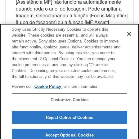
[Assistência MF] não funciona automaticamente
quando roda o anel de focagem. Pode ampliar a
imagem, seleccionando a função [Focus Magnifier]
[Lupa de focagem] ou a função [MF Assist]
[Assistência MF] para qualquer tecla nas "Custom
Sony uses Strictly Necessary Cookies to operate this
Key Settings" [Definições de teclas personalizadas].
website. These cookies are essential, and will always
remain active. Sony also uses Optional Cookies to improve
A função de obturador de toque não funciona.
site functionality, analyze usage, deliver advertisements and
A compensação de vibração está disponível com 3
interact with third parties. By using this site, you agree to
eixos (guinada/inclinação/rolamento ou
the placement of Optional Cookies. You can manage your
Pitch/Yaw/Roll
) com SteadyShot INSIDE.
cookie preferences at any time by clicking
"Customize
Apesar de conseguir efetuar a focagem automática,
Cookies."
Depending on your selected cookie preferences,
por vezes é difícil focar num objeto utilizando esta
the full functionality of this website may not be available.
função quando está a fotografar cenas escuras ou
Review our
Cookie Policy
for more information.
quando um objeto está situado nos cantos do ecrã ou
está significativamente desfocado.
Customize Cookies
Reject Optional Cookies
Accept Optional Cookies
Terms of Use
Contact Us