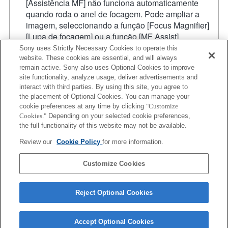
[Assistência MF] não funciona automaticamente
quando roda o anel de focagem. Pode ampliar a
imagem, seleccionando a função [Focus Magnifier]
[Lupa de focagem] ou a função [MF Assist]
[Assistência MF] para qualquer tecla nas "Custom
Sony uses Strictly Necessary Cookies to operate this
Key Settings" [Definições de teclas personalizadas].
website. These cookies are essential, and will always
remain active. Sony also uses Optional Cookies to improve
A função de obturador de toque não funciona.
site functionality, analyze usage, deliver advertisements and
A compensação de vibração está disponível com 3
interact with third parties. By using this site, you agree to
eixos (guinada/inclinação/rolamento ou
the placement of Optional Cookies. You can manage your
Pitch/Yaw/Roll
) com SteadyShot INSIDE.
cookie preferences at any time by clicking
"Customize
Apesar de conseguir efetuar a focagem automática,
Cookies."
Depending on your selected cookie preferences,
por vezes é difícil focar num objeto utilizando esta
the full functionality of this website may not be available.
função quando está a fotografar cenas escuras ou
Review our
Cookie Policy
for more information.
quando um objeto está situado nos cantos do ecrã ou
está significativamente desfocado.
Customize Cookies
Reject Optional Cookies
Accept Optional Cookies
Terms of Use
Contact Us