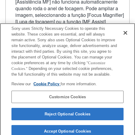
[Assistência MF] não funciona automaticamente
quando roda o anel de focagem. Pode ampliar a
imagem, seleccionando a função [Focus Magnifier]
[Lupa de focagem] ou a função [MF Assist]
[Assistência MF] para qualquer tecla nas "Custom
Sony uses Strictly Necessary Cookies to operate this
Key Settings" [Definições de teclas personalizadas].
website. These cookies are essential, and will always
remain active. Sony also uses Optional Cookies to improve
A função de obturador de toque não funciona.
site functionality, analyze usage, deliver advertisements and
A compensação de vibração está disponível com 3
interact with third parties. By using this site, you agree to
eixos (guinada/inclinação/rolamento ou
the placement of Optional Cookies. You can manage your
Pitch/Yaw/Roll
) com SteadyShot INSIDE.
cookie preferences at any time by clicking
"Customize
Apesar de conseguir efetuar a focagem automática,
Cookies."
Depending on your selected cookie preferences,
por vezes é difícil focar num objeto utilizando esta
the full functionality of this website may not be available.
função quando está a fotografar cenas escuras ou
Review our
Cookie Policy
for more information.
quando um objeto está situado nos cantos do ecrã ou
está significativamente desfocado.
Customize Cookies
Reject Optional Cookies
Accept Optional Cookies
Terms of Use
Contact Us