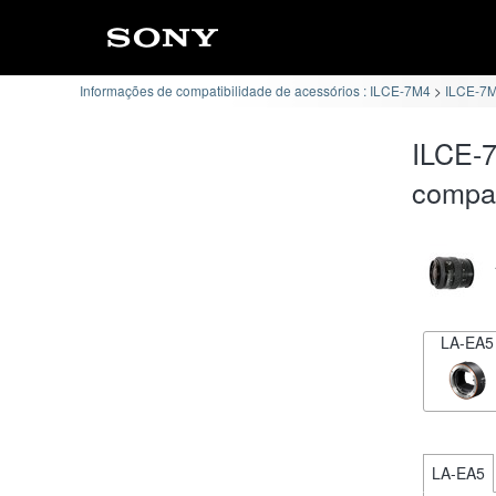
Informações de compatibilidade de acessórios : ILCE-7M4
ILCE-7M
ILCE-7
compat
LA-EA5
LA-EA5