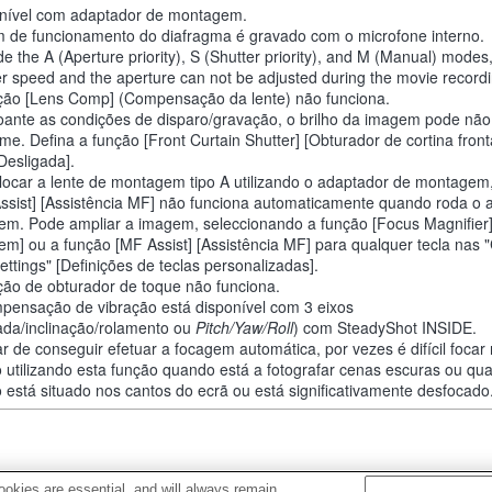
nível com adaptador de montagem.
 de funcionamento do diafragma é gravado com o microfone interno.
de the A (Aperture priority), S (Shutter priority), and M (Manual) modes
er speed and the aperture can not be adjusted during the movie recordi
ção [Lens Comp] (Compensação da lente) não funciona.
ante as condições de disparo/gravação, o brilho da imagem pode não
rme. Defina a função [Front Curtain Shutter] [Obturador de cortina front
[Desligada].
locar a lente de montagem tipo A utilizando o adaptador de montagem
ssist] [Assistência MF] não funciona automaticamente quando roda o 
em. Pode ampliar a imagem, seleccionando a função [Focus Magnifier
em] ou a função [MF Assist] [Assistência MF] para qualquer tecla nas
ettings" [Definições de teclas personalizadas].
ção de obturador de toque não funciona.
pensação de vibração está disponível com 3 eixos
ada/inclinação/rolamento ou
Pitch/Yaw/Roll
) com SteadyShot INSIDE.
r de conseguir efetuar a focagem automática, por vezes é difícil foca
o utilizando esta função quando está a fotografar cenas escuras ou q
o está situado nos cantos do ecrã ou está significativamente desfocado
okies are essential, and will always remain