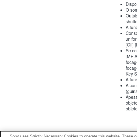
Dispo
O som
Outsi
shutt
A fun
Conso
unifo
[Off] 
Se co
[MF A
focag
focag
Key S
A fun
A com
(guin
Apesa
objet
objet
Sony uses Strictly Necessary Cookies to operate this website. These co