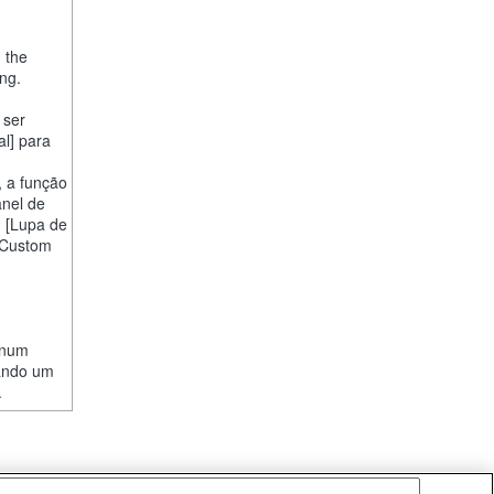
, the
ng.
 ser
al] para
, a função
anel de
] [Lupa de
 "Custom
r num
uando um
.