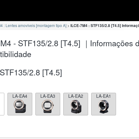
4 : Lentes amovíveis [montagem tipo A]
ILCE-7M4 : STF135/2.8 [T4.5] Informaç
M4 - STF135/2.8 [T4.5] ｜Informações 
ibilidade
STF135/2.8 [T4.5]
LA-EA4
LA-EA3
LA-EA2
LA-EA1