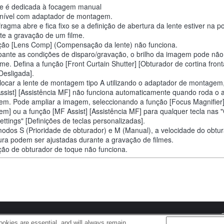
te é dedicada à focagem manual
nível com adaptador de montagem.
fragma abre e fica fixo se a definição de abertura da lente estiver na p
te a gravação de um filme.
ção [Lens Comp] (Compensação da lente) não funciona.
ante as condições de disparo/gravação, o brilho da imagem pode não
rme. Defina a função [Front Curtain Shutter] [Obturador de cortina front
[Desligada].
locar a lente de montagem tipo A utilizando o adaptador de montagem
ssist] [Assistência MF] não funciona automaticamente quando roda o 
em. Pode ampliar a imagem, seleccionando a função [Focus Magnifier
em] ou a função [MF Assist] [Assistência MF] para qualquer tecla nas
ettings" [Definições de teclas personalizadas].
odos S (Prioridade de obturador) e M (Manual), a velocidade do obtur
ura podem ser ajustadas durante a gravação de filmes.
ção de obturador de toque não funciona.
s
okies are essential, and will always remain