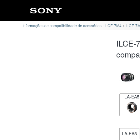
Informações de compatibilidade de acessórios : ILCE-7M4
ILCE-7M
ILCE-7
compat
LA-EA5
LA-EA5