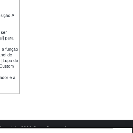
osição A
 ser
al] para
, a função
anel de
] [Lupa de
 "Custom
ador e a
Copyright 2026 Sony Corporation