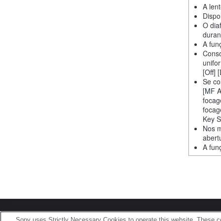
A len
Dispo
O dia
duran
A fun
Conso
unifo
[Off] 
Se co
[MF A
focag
focag
Key S
Nos m
abert
A fun
Terms of Use
Contact U
Sony uses Strictly Necessary Cookies to operate this website. These co