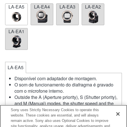
LA-EA5
LA-EA4
LA-EA3
LA-EA2
LA-EA1
LA-EA5
Disponível com adaptador de montagem.
O som de funcionamento do diafragma é gravado
com o microfone interno.
Outside the A (Aperture priority), S (Shutter priority),
and M (Manual) modes, the shutter speed and the
aperture can not be adjusted during the movie
Sony uses Strictly Necessary Cookies to operate this
recording.
website. These cookies are essential, and will always
remain active. Sony also uses Optional Cookies to improve
Se colocar a lente de montagem tipo A utilizando o
site functionality, analyze usage, deliver advertisements and