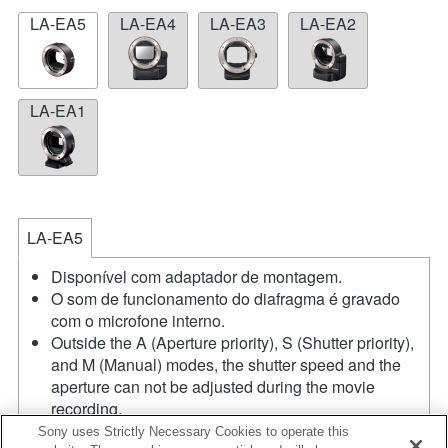
LA-EA5
LA-EA4
LA-EA3
LA-EA2
LA-EA1
LA-EA5
Disponível com adaptador de montagem.
O som de funcionamento do diafragma é gravado
com o microfone interno.
Outside the A (Aperture priority), S (Shutter priority),
and M (Manual) modes, the shutter speed and the
aperture can not be adjusted during the movie
recording.
O ângulo de visão será reduzido até igualar o do
Sony uses Strictly Necessary Cookies to operate this