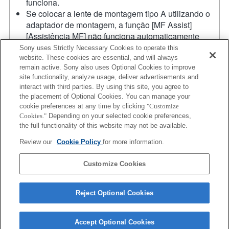
funciona.
Se colocar a lente de montagem tipo A utilizando o
adaptador de montagem, a função [MF Assist]
[Assistência MF] não funciona automaticamente
quando roda o anel de focagem. Pode ampliar a
Sony uses Strictly Necessary Cookies to operate this
imagem, seleccionando a função [Focus Magnifier]
website. These cookies are essential, and will always
remain active. Sony also uses Optional Cookies to improve
[Lupa de focagem] ou a função [MF Assist]
site functionality, analyze usage, deliver advertisements and
[Assistência MF] para qualquer tecla nas "Custom
interact with third parties. By using this site, you agree to
Key Settings" [Definições de teclas personalizadas].
the placement of Optional Cookies. You can manage your
A função de obturador de toque não funciona.
cookie preferences at any time by clicking
"Customize
Apesar de conseguir efetuar a focagem automática,
Cookies."
Depending on your selected cookie preferences,
por vezes é difícil focar num objeto utilizando esta
the full functionality of this website may not be available.
função quando está a fotografar cenas escuras ou
Review our
Cookie Policy
for more information.
quando um objeto está situado nos cantos do ecrã ou
está significativamente desfocado.
Customize Cookies
Reject Optional Cookies
Accept Optional Cookies
Terms of Use
Contact Us
Copyright 2026 Sony Corporation